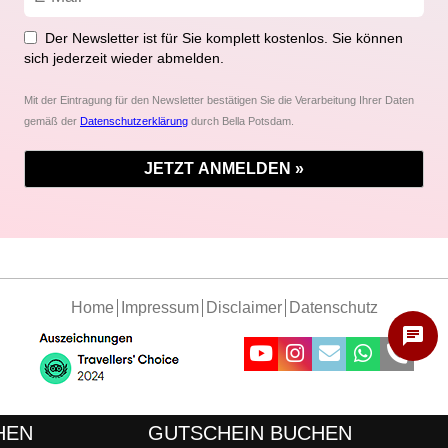
Der Newsletter ist für Sie komplett kostenlos. Sie können
sich jederzeit wieder abmelden.
Mit der Eintragung für den Newsletter bestätigen Sie die Verarbeitung Ihrer Daten
gemäß der
Datenschutzerklärung
durch Bella Potsdam.
Navigation
Home
Impressum
Disclaimer
Datenschutz
überspringen
chat
HEN
GUTSCHEIN BUCHEN